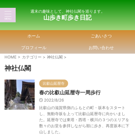
週末の趣味として、神社仏閣を巡ります。
山歩き町歩き日記
ホーム
ごあいさつ
プロフィール
お問い合わせ
HOME
>
カテゴリー
>
神社仏閣
>
神社仏閣
比叡山延暦寺
春の比叡山延暦寺一周歩行
2022/8/26
比叡山の滋賀県側のふもとの町・坂本をスタート
し、無動寺坂を上って比叡山延暦寺に向かいまし
た。延暦寺では東塔・西塔・横川の３つのエリアを
数々のお堂を参拝しながら順に歩き、再度坂本に下
山しました。