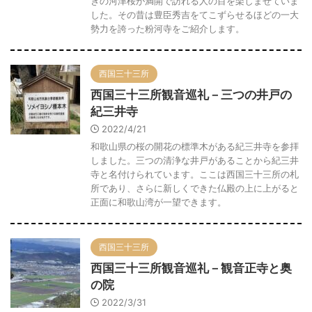
きの河津桜が満開で訪れる人の目を楽しませていま
した。その昔は豊臣秀吉をてこずらせるほどの一大
勢力を誇った粉河寺をご紹介します。
西国三十三所
西国三十三所観音巡礼－三つの井戸の
紀三井寺
2022/4/21
和歌山県の桜の開花の標準木がある紀三井寺を参拝
しました。三つの清浄な井戸があることから紀三井
寺と名付けられています。ここは西国三十三所の札
所であり、さらに新しくできた仏殿の上に上がると
正面に和歌山湾が一望できます。
西国三十三所
西国三十三所観音巡礼－観音正寺と奥
の院
2022/3/31