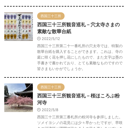
西国三十三所
西国三十三所観音巡礼－穴太寺さまの
素敵な散華台紙
2022/5/12
西国三十三所第二十一番札所の穴太寺では、特製の
散華台紙を購入することができます。これは、寺の
庭に咲く花を押し花にしたもので、また文字は墨の
手書きで書かれており、とても素敵なものですので
皆さまもいかがでしょうか。
西国三十三所
西国三十三所観音巡礼－桜ほころぶ粉
河寺
2022/5/8
西国三十三所第三番札所の粉河寺を参拝しました。
ソメイヨシノの花見には少々早かったですが、早咲