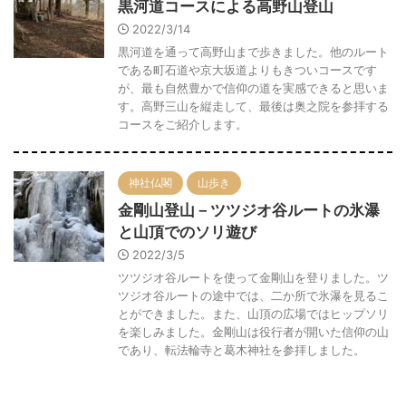
黒河道コースによる高野山登山
2022/3/14
黒河道を通って高野山まで歩きました。他のルート
である町石道や京大坂道よりもきついコースです
が、最も自然豊かで信仰の道を実感できると思いま
す。高野三山を縦走して、最後は奥之院を参拝する
コースをご紹介します。
神社仏閣
山歩き
金剛山登山－ツツジオ谷ルートの氷瀑
と山頂でのソリ遊び
2022/3/5
ツツジオ谷ルートを使って金剛山を登りました。ツ
ツジオ谷ルートの途中では、二か所で氷瀑を見るこ
とができました。また、山頂の広場ではヒップソリ
を楽しみました。金剛山は役行者が開いた信仰の山
であり、転法輪寺と葛木神社を参拝しました。