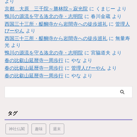
より
京都 大原 三千院～勝林院～寂光院
に
くまじー
より
鴨川の源流を守る洛北の寺・志明院
に
春川金蔵
より
西国三十三所・醍醐寺から岩間寺への徒歩巡礼
に
管理人
びーやん
より
西国三十三所・醍醐寺から岩間寺への徒歩巡礼
に
無量寿
光
より
鴨川の源流を守る洛北の寺・志明院
に
宮脇道夫
より
春の比叡山延暦寺一周歩行
に
やな
より
春の比叡山延暦寺一周歩行
に
管理人びーやん
より
春の比叡山延暦寺一周歩行
に
やな
より
タグ
神社仏閣
趣味
週末