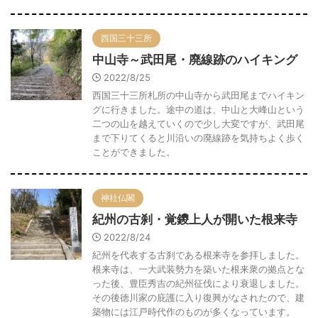
西国三十三所
中山寺～武田尾・廃線跡のハイキング
2022/8/25
西国三十三所札所の中山寺から武田尾までハイキン
グに行きました。途中の道は、中山と大峰山という
二つの山を越えていくので少し大変ですが、武田尾
まで下りてくると川沿いの廃線跡を気持ちよく歩く
ことができました。
神社仏閣
紀州の古刹・覚鑁上人が開いた根来寺
2022/8/24
紀州を代表する古刹である根来寺を参拝しました。
根来寺は、一大武装勢力を築いた根来衆の拠点とな
った後、豊臣秀吉の紀州征伐により衰退しました。
その後徳川家の庇護に入り復興がなされたので、建
築物には江戸時代作のものが多くなっています。