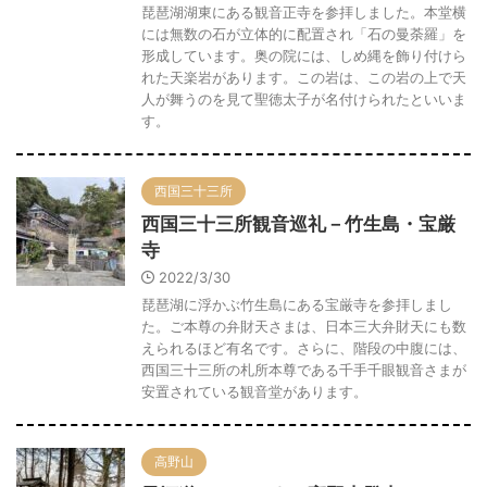
琵琶湖湖東にある観音正寺を参拝しました。本堂横
には無数の石が立体的に配置され「石の曼荼羅」を
形成しています。奥の院には、しめ縄を飾り付けら
れた天楽岩があります。この岩は、この岩の上で天
人が舞うのを見て聖徳太子が名付けられたといいま
す。
西国三十三所
西国三十三所観音巡礼－竹生島・宝厳
寺
2022/3/30
琵琶湖に浮かぶ竹生島にある宝厳寺を参拝しまし
た。ご本尊の弁財天さまは、日本三大弁財天にも数
えられるほど有名です。さらに、階段の中腹には、
西国三十三所の札所本尊である千手千眼観音さまが
安置されている観音堂があります。
高野山