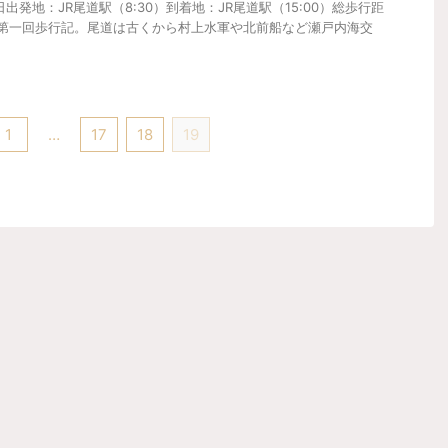
0日出発地：JR尾道駅（8:30）到着地：JR尾道駅（15:00）総歩行距
すべき第一回歩行記。尾道は古くから村上水軍や北前船など瀬戸内海交
1
…
17
18
19