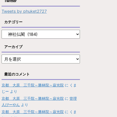
Twitter
Tweets by phuket2727
カテゴリー
アーカイブ
最近のコメント
京都 大原 三千院～勝林院～寂光院
に
くま
じー
より
京都 大原 三千院～勝林院～寂光院
に
管理
人びーやん
より
京都 大原 三千院～勝林院～寂光院
に
くま