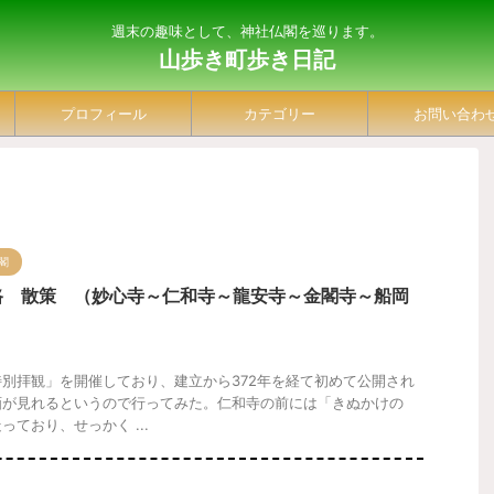
週末の趣味として、神社仏閣を巡ります。
山歩き町歩き日記
プロフィール
カテゴリー
お問い合わ
閣
路 散策 （妙心寺～仁和寺～龍安寺～金閣寺～船岡
別拝観」を開催しており、建立から372年を経て初めて公開され
画が見れるというので行ってみた。仁和寺の前には「きぬかけの
ており、せっかく ...