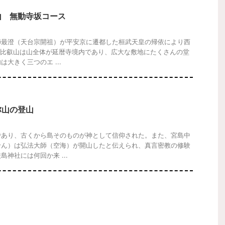
山 無動寺坂コース
師最澄（天台宗開祖）が平安京に遷都した桓武天皇の帰依により西
。比叡山は山全体が延暦寺境内であり、広大な敷地にたくさんの堂
大きく三つのエ ...
弥山の登山
であり、古くから島そのものが神として信仰された。また、宮島中
せん）は弘法大師（空海）が開山したと伝えられ、真言密教の修験
神社には何回か来 ...