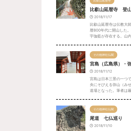
比叡山延暦寺
比叡山延暦寺 登
2018/11/17
比叡山延暦寺は伝教大
暦800年代に開山した
宇伽藍が存在する。山内は
その他神社仏閣
宮島（広島県）・
2018/11/12
宮島は日本三景の一つ
央にそびえる弥山（み
道場となった。筆者は厳島
その他神社仏閣
尾道 七仏巡り
2018/11/10