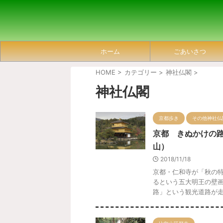
ホーム
ごあいさつ
HOME
>
カテゴリー
>
神社仏閣
>
神社仏閣
京都歩き
その他神社仏
京都 きぬかけの
山）
2018/11/18
京都・仁和寺が「秋の特
るという五大明王の壁
路」という観光道路が走っ