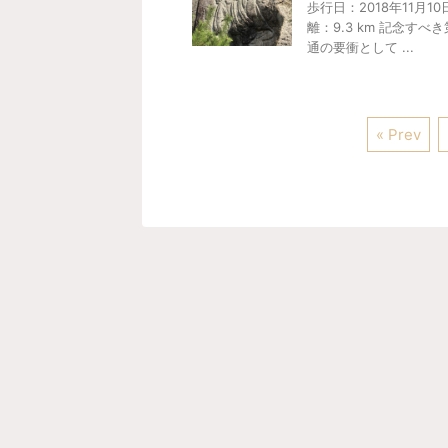
歩行日：2018年11月1
離：9.3 km 記念
通の要衝として ...
« Prev