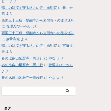
じー
より
鴨川の源流を守る洛北の寺・志明院
に
春川金
蔵
より
西国三十三所・醍醐寺から岩間寺への徒歩巡礼
に
管理人びーやん
より
西国三十三所・醍醐寺から岩間寺への徒歩巡礼
に
無量寿光
より
鴨川の源流を守る洛北の寺・志明院
に
宮脇道
夫
より
春の比叡山延暦寺一周歩行
に
やな
より
春の比叡山延暦寺一周歩行
に
管理人びーやん
より
春の比叡山延暦寺一周歩行
に
やな
より
タグ