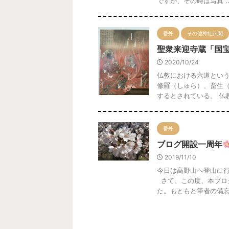
ですが、その時は写真 ..
番外
その他神社仏閣
聖衆来迎寺蔵「国
2020/10/24
仏教における六道とい
修羅（しゅら）、畜生
するとされている。 仏教
番外
ブログ開設一周年
2019/11/10
今日は高野山へ登山に
さて、この度、本ブロ
た。もともと筆者の備忘録