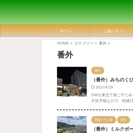
ホーム
ごあいさつ
HOME
>
カテゴリー
>
番外
>
番外
番外
（番外）みちのく
2021/4/29
GWを東北で過ごすた
天気予報なので、明後
西国三十三所
番外
（番外）ミルクボーイ