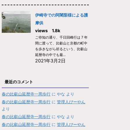
伊崎寺での阿闍梨様による護
摩供
views 1.8k
ご存知の通り、千日回峰行は 7 年
間に渡って、比叡山と京都の町中
を歩きながら祈るという、比叡山
延暦寺の中でも最...
2021年3月2日
最近のコメント
春の比叡山延暦寺一周歩行
に
やな
より
春の比叡山延暦寺一周歩行
に
管理人びーやん
より
春の比叡山延暦寺一周歩行
に
やな
より
春の比叡山延暦寺一周歩行
に
管理人びーやん