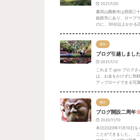
2021/1/20
書寫山圓教寺は西国三十
姫路市にあり、ロープ
のに、30分以上かかる広
番外
ブログ引越しまし
2021/1/12
これまで goo ブログ
は、お金をかけずに気
アップロードできる写真の
番外
ブログ開設二周年
2020/11/10
本日2020年11月1
ことができました。 