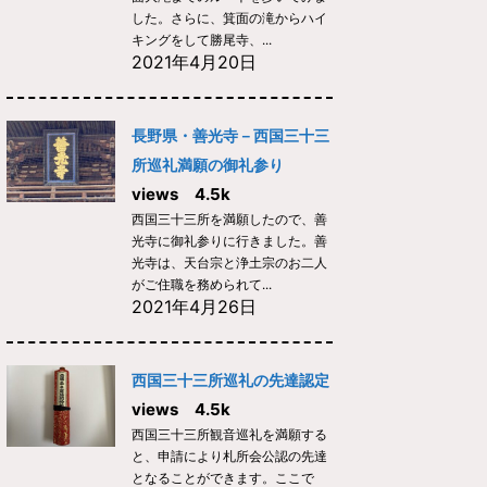
した。さらに、箕面の滝からハイ
キングをして勝尾寺、...
2021年4月20日
長野県・善光寺－西国三十三
所巡礼満願の御礼参り
views 4.5k
西国三十三所を満願したので、善
光寺に御礼参りに行きました。善
光寺は、天台宗と浄土宗のお二人
がご住職を務められて...
2021年4月26日
西国三十三所巡礼の先達認定
views 4.5k
西国三十三所観音巡礼を満願する
と、申請により札所会公認の先達
となることができます。ここで