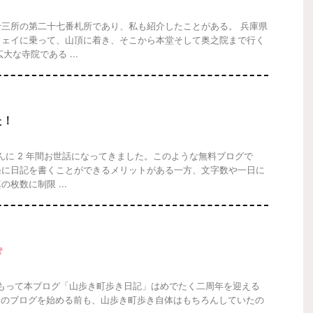
三所の第二十七番札所であり、私も紹介したことがある。 兵庫県
ウェイに乗って、山頂に着き、そこから本堂そして奥之院まで行く
大な寺院である ...
た！
さんに 2 年間お世話になってきました。このような無料ブログで
軽に日記を書くことができるメリットがある一方、文字数や一日に
枚数に制限 ...
0日をもって本ブログ「山歩き町歩き日記」はめでたく二周年を迎える
このブログを始める前も、山歩き町歩き自体はもちろんしていたの