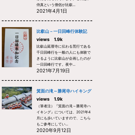
侍真という僧侶が比叡...
2021年4月1日
比叡山－一日回峰行体験記
views 1.9k
比叡山延暦寺に伝わる荒行である
千日回峰行を一般の人にも体験で
きるように比叡山が企画したのが
一日回峰行です。夜中...
2021年7月19日
箕面の滝～勝尾寺ハイキング
views 1.9k
（筆者注）『箕面の滝～勝尾寺ハ
イキング』については、2021年4
月にも歩いていますので、こちら
もご参考にしてい...
2020年9月12日