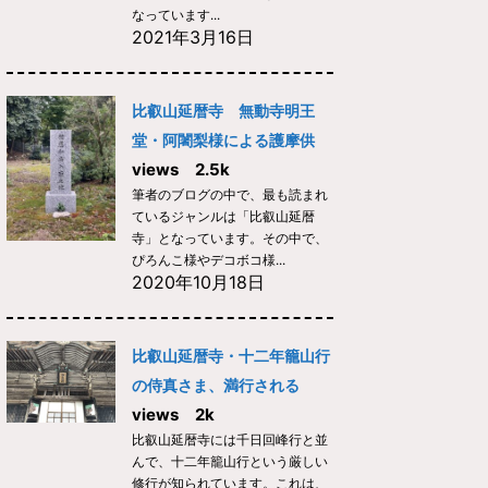
なっています...
2021年3月16日
比叡山延暦寺 無動寺明王
堂・阿闍梨様による護摩供
views 2.5k
筆者のブログの中で、最も読まれ
ているジャンルは「比叡山延暦
寺」となっています。その中で、
ぴろんこ様やデコボコ様...
2020年10月18日
比叡山延暦寺・十二年籠山行
の侍真さま、満行される
views 2k
比叡山延暦寺には千日回峰行と並
んで、十二年籠山行という厳しい
修行が知られています。これは、