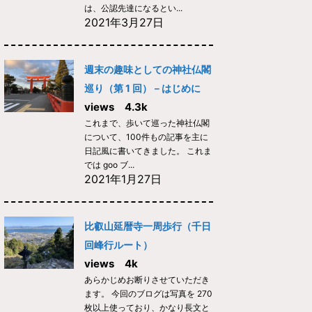
は、公認先達になるとい...
2021年3月27日
週末の趣味としての神社仏閣
巡り（第 1 回）－はじめに
views 4.3k
これまで、歩いて巡った神社仏閣
について、100件もの記事を主に
日記風に書いてきました。 これま
では goo ブ...
2021年1月27日
比叡山延暦寺一周歩行（千日
回峰行ルート）
views 4k
あらかじめお断りさせていただき
ます。 今回のブログは写真を 270
枚以上使っており、かなり長文と