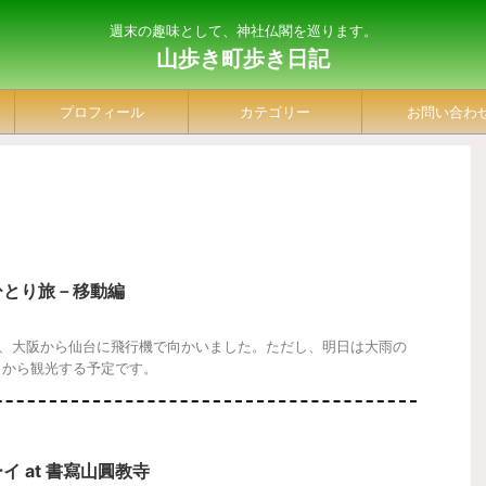
週末の趣味として、神社仏閣を巡ります。
山歩き町歩き日記
プロフィール
カテゴリー
お問い合わ
ひとり旅－移動編
め、大阪から仙台に飛行機で向かいました。ただし、明日は大雨の
日から観光する予定です。
 at 書寫山圓教寺