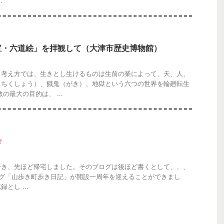
.
宝・六道絵」を拝観して（大津市歴史博物館）
う考え方では、生きとし生けるものは生前の業によって、天、人、
（ちくしょう）、餓鬼（がき）、地獄という六つの世界を輪廻転生
の最大の目的は、 ...
行き、先ほど帰宅しました。そのブログは後ほど書くとして、、、
グ「山歩き町歩き日記」が開設一周年を迎えることができまし
とし ...