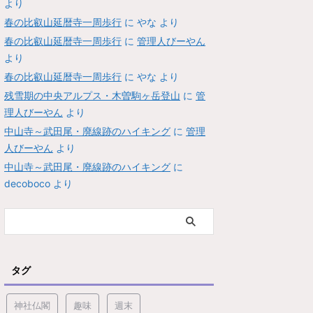
より
春の比叡山延暦寺一周歩行
に
やな
より
春の比叡山延暦寺一周歩行
に
管理人びーやん
より
春の比叡山延暦寺一周歩行
に
やな
より
残雪期の中央アルプス・木曽駒ヶ岳登山
に
管
理人びーやん
より
中山寺～武田尾・廃線跡のハイキング
に
管理
人びーやん
より
中山寺～武田尾・廃線跡のハイキング
に
decoboco
より
タグ
神社仏閣
趣味
週末