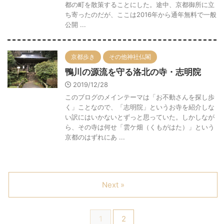
都の町を散策することにした。途中、京都御所に立
ち寄ったのだが、ここは2016年から通年無料で一般
公開 ...
京都歩き
その他神社仏閣
鴨川の源流を守る洛北の寺・志明院
2019/12/28
このブログのメインテーマは「お不動さんを探し歩
く」ことなので、「志明院」というお寺を紹介しな
い訳にはいかないとずっと思っていた。しかしなが
ら、その寺は何せ「雲ケ畑（くもがはた）」という
京都のはずれにあ ...
Next »
1
2