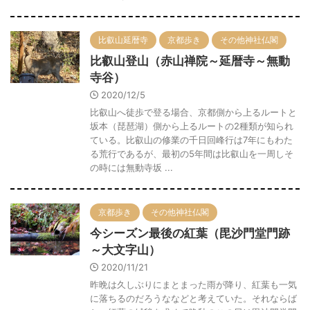
比叡山延暦寺
京都歩き
その他神社仏閣
比叡山登山（赤山禅院～延暦寺～無動
寺谷）
2020/12/5
比叡山へ徒歩で登る場合、京都側から上るルートと
坂本（琵琶湖）側から上るルートの2種類が知られ
ている。比叡山の修業の千日回峰行は7年にもわた
る荒行であるが、最初の5年間は比叡山を一周しそ
の時には無動寺坂 ...
京都歩き
その他神社仏閣
今シーズン最後の紅葉（毘沙門堂門跡
～大文字山）
2020/11/21
昨晩は久しぶりにまとまった雨が降り、紅葉も一気
に落ちるのだろうななどと考えていた。それならば