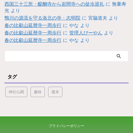
西国三十三所・醍醐寺から岩間寺への徒歩巡礼
に
無量寿
光
より
鴨川の源流を守る洛北の寺・志明院
に
宮脇道夫
より
春の比叡山延暦寺一周歩行
に
やな
より
春の比叡山延暦寺一周歩行
に
管理人びーやん
より
春の比叡山延暦寺一周歩行
に
やな
より
タグ
神社仏閣
趣味
週末
プライバシーポリシー