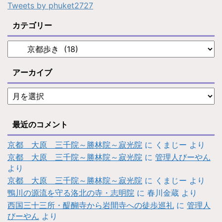
Tweets by phuket2727
カテゴリー
アーカイブ
最近のコメント
京都 大原 三千院～勝林院～寂光院
に
くまじー
より
京都 大原 三千院～勝林院～寂光院
に
管理人びーやん
より
京都 大原 三千院～勝林院～寂光院
に
くまじー
より
鴨川の源流を守る洛北の寺・志明院
に
春川金蔵
より
西国三十三所・醍醐寺から岩間寺への徒歩巡礼
に
管理人
びーやん
より