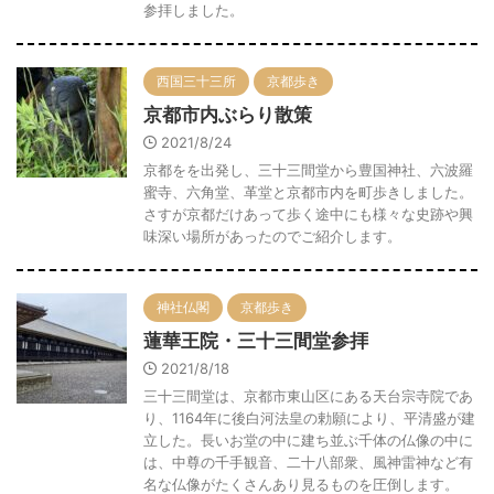
参拝しました。
西国三十三所
京都歩き
京都市内ぶらり散策
2021/8/24
京都をを出発し、三十三間堂から豊国神社、六波羅
蜜寺、六角堂、革堂と京都市内を町歩きしました。
さすが京都だけあって歩く途中にも様々な史跡や興
味深い場所があったのでご紹介します。
神社仏閣
京都歩き
蓮華王院・三十三間堂参拝
2021/8/18
三十三間堂は、京都市東山区にある天台宗寺院であ
り、1164年に後白河法皇の勅願により、平清盛が建
立した。長いお堂の中に建ち並ぶ千体の仏像の中に
は、中尊の千手観音、二十八部衆、風神雷神など有
名な仏像がたくさんあり見るものを圧倒します。