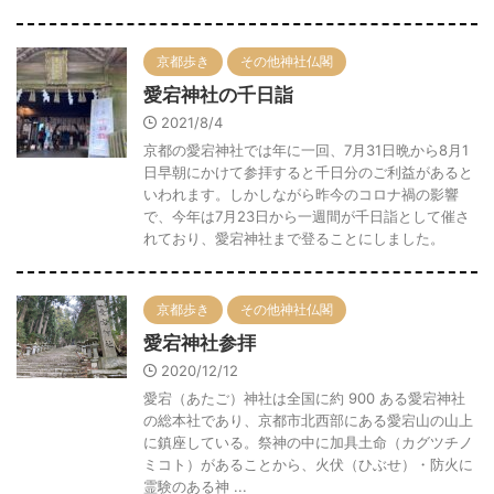
京都歩き
その他神社仏閣
愛宕神社の千日詣
2021/8/4
京都の愛宕神社では年に一回、7月31日晩から8月1
日早朝にかけて参拝すると千日分のご利益があると
いわれます。しかしながら昨今のコロナ禍の影響
で、今年は7月23日から一週間が千日詣として催さ
れており、愛宕神社まで登ることにしました。
京都歩き
その他神社仏閣
愛宕神社参拝
2020/12/12
愛宕（あたご）神社は全国に約 900 ある愛宕神社
の総本社であり、京都市北西部にある愛宕山の山上
に鎮座している。祭神の中に加具土命（カグツチノ
ミコト）があることから、火伏（ひぶせ）・防火に
霊験のある神 ...