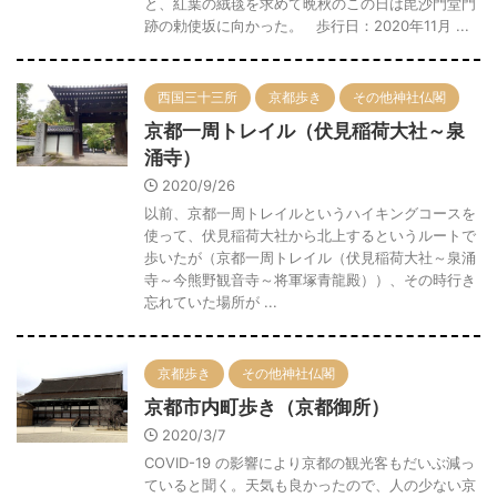
と、紅葉の絨毯を求めて晩秋のこの日は毘沙門堂門
跡の勅使坂に向かった。 歩行日：2020年11月 ...
西国三十三所
京都歩き
その他神社仏閣
京都一周トレイル（伏見稲荷大社～泉
涌寺）
2020/9/26
以前、京都一周トレイルというハイキングコースを
使って、伏見稲荷大社から北上するというルートで
歩いたが（京都一周トレイル（伏見稲荷大社～泉涌
寺～今熊野観音寺～将軍塚青龍殿））、その時行き
忘れていた場所が ...
京都歩き
その他神社仏閣
京都市内町歩き（京都御所）
2020/3/7
COVID-19 の影響により京都の観光客もだいぶ減っ
ていると聞く。天気も良かったので、人の少ない京