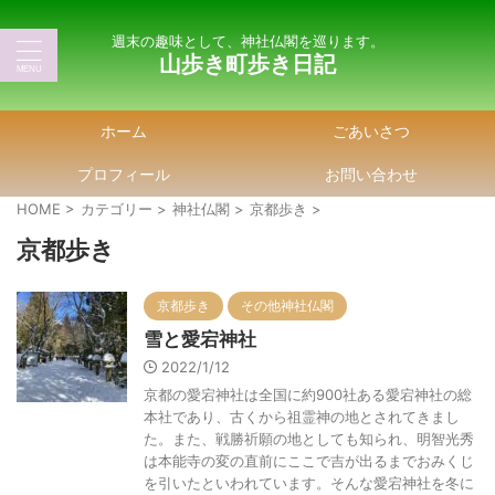
週末の趣味として、神社仏閣を巡ります。
山歩き町歩き日記
ホーム
ごあいさつ
プロフィール
お問い合わせ
HOME
>
カテゴリー
>
神社仏閣
>
京都歩き
>
京都歩き
京都歩き
その他神社仏閣
雪と愛宕神社
2022/1/12
京都の愛宕神社は全国に約900社ある愛宕神社の総
本社であり、古くから祖霊神の地とされてきまし
た。また、戦勝祈願の地としても知られ、明智光秀
は本能寺の変の直前にここで吉が出るまでおみくじ
を引いたといわれています。そんな愛宕神社を冬に