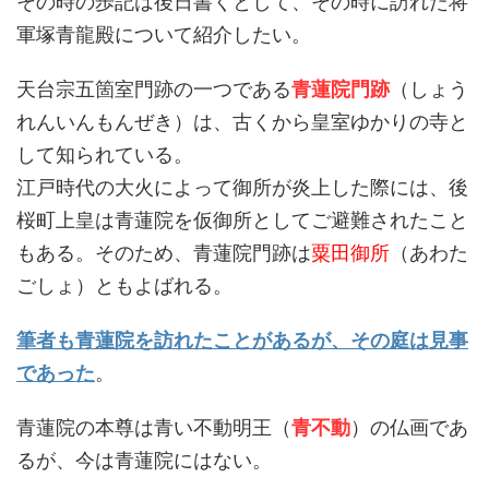
その時の歩記は後日書くとして、その時に訪れた将
軍塚青龍殿について紹介したい。
天台宗五箇室門跡の一つである
青蓮院門跡
（しょう
れんいんもんぜき）は、古くから皇室ゆかりの寺と
して知られている。
江戸時代の大火によって御所が炎上した際には、後
桜町上皇は青蓮院を仮御所としてご避難されたこと
もある。そのため、青蓮院門跡は
粟田御所
（あわた
ごしょ）ともよばれる。
筆者も青蓮院を訪れたことがあるが、その庭は見事
であった
。
青蓮院の本尊は青い不動明王（
青不動
）の仏画であ
るが、今は青蓮院にはない。