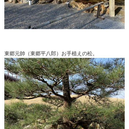
東郷元帥（東郷平八郎）お手植えの松。