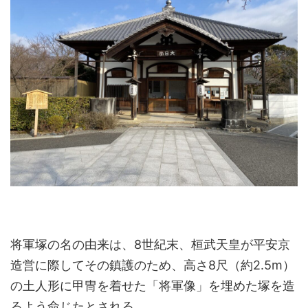
将軍塚の名の由来は、8世紀末、桓武天皇が平安京
造営に際してその鎮護のため、高さ8尺（約2.5m）
の土人形に甲冑を着せた「将軍像」を埋めた塚を造
るよう命じたとされる。