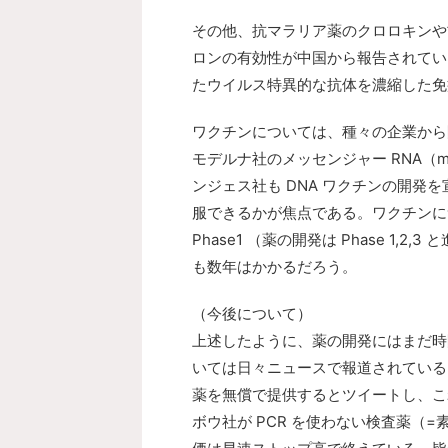
その他、抗マラリア薬のクロロキンや
ロンの有効性が中国から報告されてい
たウイルス特異的な抗体を濃縮した免
ワクチンについては、種々の企業から
モデルナ社のメッセンジャー RNA（mR
ンジェス社も DNA ワクチンの開発
服できるかが焦点である。ワクチンに
Phase1 （薬の開発は Phase 1
も数年はかかるだろう。
（今後について）
上述したように、薬の開発にはまだ時
いては日々ニュースで報道されている。
薬を無償で提供するとツイートし、これ
ボウ社が PCR を使わない検査薬（