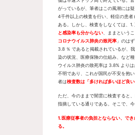
価は早速ストップ高で終えている。皆
がっているが、筆者はこの風潮には疑
4千件以上の検査を行い、軽症の患者
ある。しかし、検査をしなくては、1.
と感染率も分からない
、ままというこ
コロナウイルス肺炎の致死率
」のはず
3.8 ％ であると掲載されているが
染の状況、医療保険の仕組み、など種
ウイルス肺炎の致死率は 3.8% よ
不明であり、これが国民が不安を抱い
者は
検査数は「多ければ多いほど良い
ただ、今のままで闇雲に検査すると、
指摘している通りである。そこで、今
1. 医療従事者の負担とならない、
る。