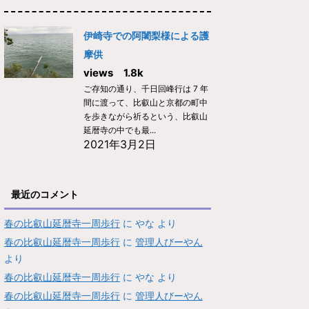
伊崎寺での阿闍梨様による護
摩供
views 1.8k
ご存知の通り、千日回峰行は 7 年
間に渡って、比叡山と京都の町中
を歩きながら祈るという、比叡山
延暦寺の中でも最...
2021年3月2日
最近のコメント
春の比叡山延暦寺一周歩行
に
やな
より
春の比叡山延暦寺一周歩行
に
管理人びーやん
より
春の比叡山延暦寺一周歩行
に
やな
より
春の比叡山延暦寺一周歩行
に
管理人びーやん