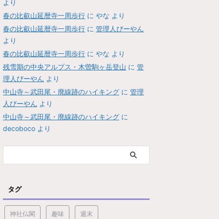
より
春の比叡山延暦寺一周歩行
に
やな
より
春の比叡山延暦寺一周歩行
に
管理人びーやん
より
春の比叡山延暦寺一周歩行
に
やな
より
残雪期の中央アルプス・木曽駒ヶ岳登山
に
管
理人びーやん
より
中山寺～武田尾・廃線跡のハイキング
に
管理
人びーやん
より
中山寺～武田尾・廃線跡のハイキング
に
decoboco
より
タグ
神社仏閣
趣味
週末