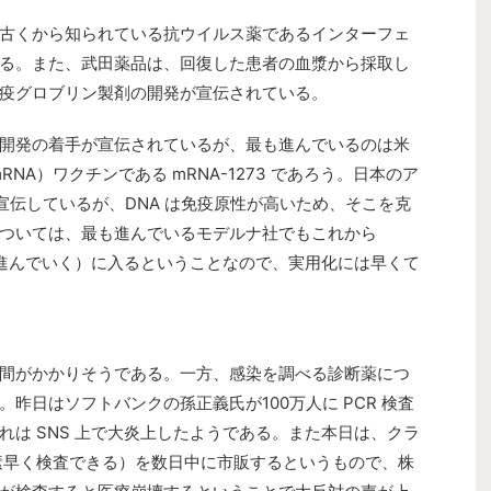
古くから知られている抗ウイルス薬であるインターフェ
る。また、武田薬品は、回復した患者の血漿から採取し
疫グロブリン製剤の開発が宣伝されている。
開発の着手が宣伝されているが、最も進んでいるのは米
NA）ワクチンである mRNA-1273 であろう。日本のア
を宣伝しているが、DNA は免疫原性が高いため、そこを克
ついては、最も進んでいるモデルナ社でもこれから
,2,3 と進んでいく）に入るということなので、実用化には早くて
間がかかりそうである。一方、感染を調べる診断薬につ
昨日はソフトバンクの孫正義氏が100万人に PCR 検査
は SNS 上で大炎上したようである。また本日は、クラ
=素早く検査できる）を数日中に市販するというもので、株