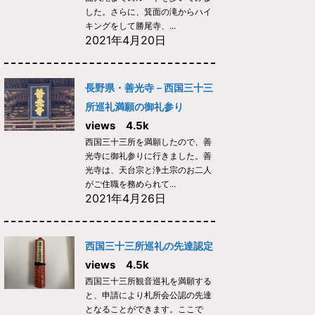
した。さらに、箕面の滝からハイ
キングをして勝尾寺、...
2021年4月20日
長野県・善光寺－西国三十三
所巡礼満願の御礼参り
views 4.5k
西国三十三所を満願したので、善
光寺に御礼参りに行きました。善
光寺は、天台宗と浄土宗のお二人
がご住職を務められて...
2021年4月26日
西国三十三所巡礼の先達認定
views 4.5k
西国三十三所観音巡礼を満願する
と、申請により札所会公認の先達
となることができます。ここで