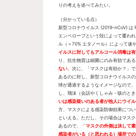
りの考えを述べてみたい。
（分かっている点）
新型コロナウイルス (2019-nCoV
エンベロープという殻によって覆われ
ル（＝70% エタノール）によって
イルスに対してもアルコール消毒は有
り、抗生物質は細菌にのみ有効である
ない
。
次に、「マスクは有効か？」で
あるのに対し、新型コロナウイルスの直径
球が通過するようなイメージなので、
し、飛沫（会話やくしゃみ・咳のとき
いは感染疑いのある者が他人にウイル
方、マスクによる感染防御効果につい
といえる。ただし、その場合はマスク
あるので、「
マスクの外側は決して素
感染者がいる（と思われる）場所での