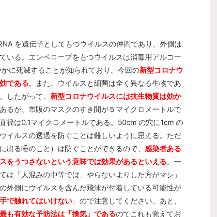
) は RNA を遺伝子としてもつウイルスの仲間であり、外側は
ている。エンベロープをもつウイルスは消毒用アルコー
速やかに死滅することが知られており、今回の
新型コロナウ
効である
。
また、ウイルスと細菌は全く異なる生物であ
。したがって、
新型コロナウイルスには抗生物質は効か
あるが、市販のマスクのすき間が５マイクロメートルで
は0.1マイクロメートルである。50cm の穴に1cm の
ウイルスの透過を防ぐことは難しいように思える。ただ
に出る唾のこと）は防ぐことができるので、
感染者ある
スをうつさないという意味では効果があるといえる
。
一
ては「人混みの中等では、やらないよりした方がマシ」
の外側にウイルスを含んだ飛沫が付着している可能性が
手で触れてはいけない
」ので注意してください。あと、
最も有効な予防法は「換気」である
のでこれも覚えてお