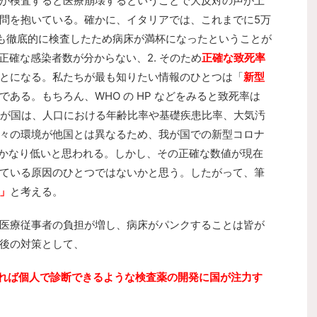
が検査すると医療崩壊するということで大反対の声が上
問を抱いている。確かに、イタリアでは、これまでに5万
も徹底的に検査したため病床が満杯になったということが
 正確な感染者数が分からない、2. そのため
正確な致死率
とになる。私たちが最も知りたい情報のひとつは「
新型
である。もちろん、WHO の HP などをみると致死率は
、我が国は、人口における年齢比率や基礎疾患比率、大気汚
々の環境が他国とは異なるため、我が国での新型コロナ
りはかなり低いと思われる。しかし、その正確な数値が現在
ている原因のひとつではないかと思う。したがって、筆
」
と考える。
医療従事者の負担が増し、病床がパンクすることは皆が
後の対策として、
できれば個人で診断できるような検査薬の開発に国が注力す