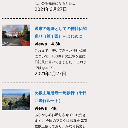
は、公認先達になるとい...
2021年3月27日
週末の趣味としての神社仏閣
巡り（第 1 回）－はじめに
views 4.3k
これまで、歩いて巡った神社仏閣
について、100件もの記事を主に
日記風に書いてきました。 これま
では goo ブ...
2021年1月27日
比叡山延暦寺一周歩行（千日
回峰行ルート）
views 4k
あらかじめお断りさせていただき
ます。 今回のブログは写真を 270
枚以上使っており、かなり長文と