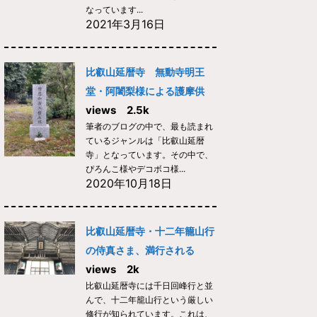
なっています...
2021年3月16日
比叡山延暦寺 無動寺明王
堂・阿闍梨様による護摩供
views 2.5k
筆者のブログの中で、最も読まれ
ているジャンルは「比叡山延暦
寺」となっています。その中で、
ぴろんこ様やデコボコ様...
2020年10月18日
比叡山延暦寺・十二年籠山行
の侍真さま、満行される
views 2k
比叡山延暦寺には千日回峰行と並
んで、十二年籠山行という厳しい
修行が知られています。これは、