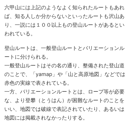
のルート。JR 芦屋駅から六甲山を越えて、麓の有馬温泉までほぼ一本道。 歩行距
離は 17km 程度だが、海抜 0m か...
六甲山には上記のようなよく知られたルートもあれ
ば、知る人しか分からないといったルートも沢山あ
り、一説には１００以上もの登山ルートがあるとい
われている。
登山ルートは、一般登山ルートとバリエーションル
ートに分けられる。
一般登山ルートはその名の通り、整備された登山道
のことで、「yamap」や「山と高原地図」などでは
赤色の実線で表されている。
一方、バリエーションルートとは、ロープ等が必要
な、より登攀（とうはん）が困難なルートのことを
いい、地図では破線で表記されていたり、あるいは
地図には掲載されなかったりする。