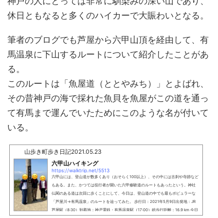
神戸の人にとっては非常に馴染みの深い山であり、
休日ともなると多くのハイカーで大賑わいとなる。
筆者のブログでも芦屋から六甲山頂を経由して、有
馬温泉に下山するルートについて紹介したことがあ
る。
このルートは「魚屋道（ととやみち）」とよばれ、
その昔神戸の海で採れた魚貝を魚屋がこの道を通っ
て有馬まで運んでいたためにこのような名が付いて
いる。
山歩き町歩き日記
2021.05.23
六甲山ハイキング
https://walktrip.net/5513
六甲山には、登山道が数多くあり（おそらく100以上）、その中には古刹や寺跡など
もある。また、かつては役行者が開いた六甲修験道のルートもあったという。神社
仏閣のある道は次回に歩くことにして、今日は、登山道の中でも最もポピュラーな
「芦屋川→有馬温泉」のルートを辿ってみた。 歩行日：2021年5月9日出発地：JR
芦屋駅（8:30）到着地：神戸電鉄・有馬温泉駅（17:00）総歩行距離：16.9 km 今日