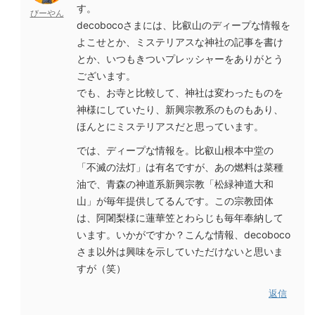
す。
びーやん
decobocoさまには、比叡山のディープな情報を
よこせとか、ミステリアスな神社の記事を書け
とか、いつもきついプレッシャーをありがとう
ございます。
でも、お寺と比較して、神社は変わったものを
神様にしていたり、新興宗教系のものもあり、
ほんとにミステリアスだと思っています。
では、ディープな情報を。比叡山根本中堂の
「不滅の法灯」は有名ですが、あの燃料は菜種
油で、青森の神道系新興宗教「松緑神道大和
山」が毎年提供してるんです。この宗教団体
は、阿闍梨様に蓮華笠とわらじも毎年奉納して
います。いかがですか？こんな情報、decoboco
さま以外は興味を示していただけないと思いま
すが（笑）
返信