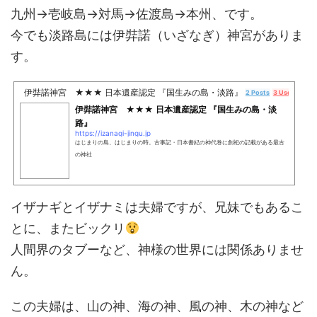
九州→壱岐島→対馬→佐渡島→本州、です。
今でも淡路島には伊弉諾（いざなぎ）神宮がありま
す。
伊弉諾神宮 ★★★ 日本遺産認定 『国生みの島・淡路』
2 Posts
3 Users
30 P
伊弉諾神宮 ★★★ 日本遺産認定 『国生みの島・淡
路』
https://izanagi-jingu.jp
はじまりの島、はじまりの時。古事記・日本書紀の神代巻に創祀の記載がある最古
の神社
イザナギとイザナミは夫婦ですが、兄妹でもあるこ
とに、またビックリ
人間界のタブーなど、神様の世界には関係ありませ
ん。
この夫婦は、山の神、海の神、風の神、木の神など