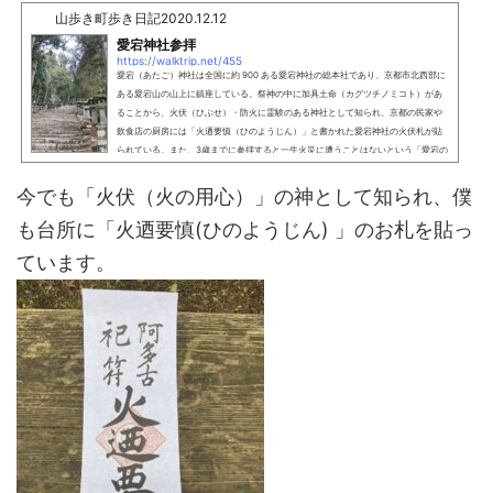
山歩き町歩き日記
2020.12.12
愛宕神社参拝
https://walktrip.net/455
愛宕（あたご）神社は全国に約 900 ある愛宕神社の総本社であり、京都市北西部に
ある愛宕山の山上に鎮座している。祭神の中に加具土命（カグツチノミコト）があ
ることから、火伏（ひぶせ）・防火に霊験のある神社として知られ、京都の民家や
飲食店の厨房には「火迺要慎（ひのようじん）」と書かれた愛宕神社の火伏札が貼
られている。また、3歳までに参拝すると一生火災に遭うことはないという「愛宕の
三つ参り」が知られており、幼児を背負ったお父さんが登山している姿を見ること
ができる。さらに、千日詣りも有名であり、毎年７月３...
今でも「火伏（火の用心）」の神として知られ、僕
も台所に「火迺要慎(ひのようじん) 」のお札を貼っ
ています。