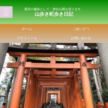
週末の趣味として、神社仏閣を巡ります。
山歩き町歩き日記
ホーム
ごあいさつ
プロフィール
お問い合わせ