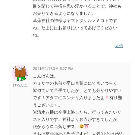
目を閉じて神様を思い浮かべることで、神社も
お参りできるようになりました。
草薙神社の神様はヤマトタケルノミコトです
ね。たまにはお参りにいってあげてください
ね。
返信
2021年1月30日 6:27 PM
こんばんは。
カミサマの名前が早口言葉ににて言いづらく、
ぴろんこ
皆似ていて苦手でしたが、とても分かりやすい
です！アタマにスンナリ入りましたよ
有り難
うございます。
岩清水八幡は今度上洛したら、行ってみたいリ
スト入りです。神社よりお寺がすきでしたが、
眼からウロコ落ちデス。
うちは草薙神社の氏子ですが、人気(ひとけ)がな