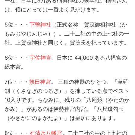
一社。日本に3万ある稲荷神社の総本社。稲荷さん
は、僕にとっては一番よく見かけます。
5位・・・
下鴨神社
（正式名称 賀茂御祖神社（か
もみおやじんじゃ））。二十二社の中の上七社の一
社。上賀茂神社と同じく、賀茂氏を祀っています。
6位・・・
宇佐神宮
。日本に 44,000 ある八幡宮の
総本宮。
7位・・・
熱田神宮
。 三種の神器のひとつ、「草薙
剣（くさなぎのつるぎ）」を擁している点でベスト
10入りです。ちなみに、残りの「八咫鏡（やたのか
がみ）」があるのは伊勢神宮内宮。「八尺瓊勾玉
（やさかにのまがたま）」は皇居にあります。
8位・・・
石清水八幡宮
。二十二社の中の上七社の