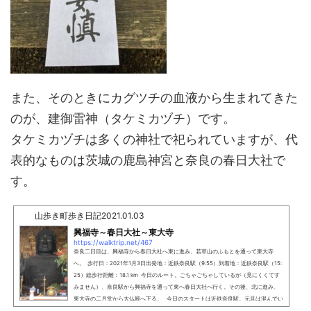
また、そのときにカグツチの血液から生まれてきた
のが、建御雷神（タケミカヅチ）です。
タケミカヅチは多くの神社で祀られていますが、代
表的なものは茨城の鹿島神宮と奈良の春日大社で
す。
山歩き町歩き日記
2021.01.03
興福寺～春日大社～東大寺
https://walktrip.net/467
奈良二日目は、興福寺から春日大社へ東に進み、若草山のふもとを通って東大寺
へ。 歩行日：2021年1月3日出発地：近鉄奈良駅（9:55）到着地：近鉄奈良駅（15:
25）総歩行距離：18.1 km 今日のルート。ごちゃごちゃしているが（見にくくてす
みません）、奈良駅から興福寺を通って東へ春日大社へ行く。その後、北に進み、
東大寺の二月堂から大仏殿へ下る。 今日のスタートは近鉄奈良駅。元旦は混んでい
たとのことであったが、この日は比較的空いていた。 まずは興福寺へ向かう。&...